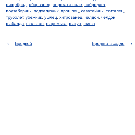
нищеброд
,
оборванец
,
перекати-поле
,
побродяга
,
подзаборник
,
подхалузник
,
прошлец
,
саватейник
,
скиталец
,
труболет
,
убежник
,
ушлец
,
хитрованец
,
чалдон
,
челдон
,
шабалда
,
шалыган
,
шаромыга
,
шатун
,
шиша
Бродвей
Бродяга в седле