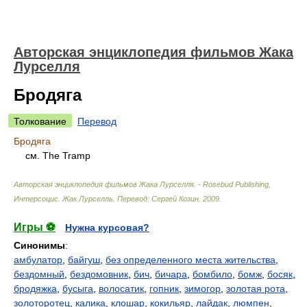
Авторская энциклопедия фильмов Жака
Лурселля
Бродяга
Толкование
Перевод
Бродяга
см. The Tramp
Авторская энциклопедия фильмов Жака Лурселля. - Rosebud Publishing,
Интерсоцис
.
Жак Лурселль. Перевод: Сергей Козин
.
2009
.
Игры ⚽
Нужна курсовая?
Синонимы
:
амбулатор
,
байгуш
,
без определенного места жительства
,
бездомный
,
бездомовник
,
бич
,
бичара
,
бомбило
,
бомж
,
босяк
,
бродяжка
,
бусыга
,
волосатик
,
гопник
,
зимогор
,
золотая рота
,
золоторотец
,
калика
,
клошар
,
кокильяр
,
лайдак
,
люмпен
,