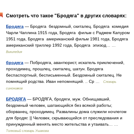
Смотреть что такое "Бродяга" в других словарях:
Бродяга
— Бродяга бездомный, скиталец. Бродяга комедия
Чарли Чаплина 1915 года, Бродяга фильм с Раджем Капуром
1951 года, Бродяга американский фильм 1981 года, Бродяга
американский триллер 1992 года, Бродяга эпизод… …
Википедия
бродяга
— Побродяга, авантюрист, искатель приключений,
проходимец, прошлец, скиталец, шатун. Бродяга
беспаспортный, бесписьменный. Бездомный скиталец. Не
помнящий родства. Иван непомнящий. .. Ср …
Словарь
синонимов
БРОДЯГА
— БРОДЯГА, бродяги, муж. Обнищавший,
бездомный человек, шатающийся без всякой работы;
оборванец, проходимец. Развалины дома служили ночлегом
для бродяг. || Человек, скрывающийся от преследования и
принужденный менять место жительства и утаивать… …
Толковый словарь Ушакова