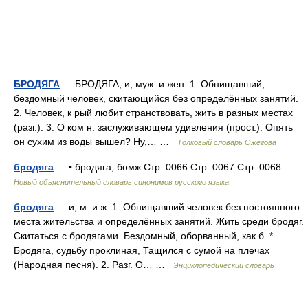
БРОДЯГА
— БРОДЯГА, и, муж. и жен. 1. Обнищавший,
бездомный человек, скитающийся без определённых занятий.
2. Человек, к рый любит странствовать, жить в разных местах
(разг.). 3. О ком н. заслуживающем удивления (прост.). Опять
он сухим из воды вышел? Ну,… …
Толковый словарь Ожегова
бродяга
— • бродяга, бомж Стр. 0066 Стр. 0067 Стр. 0068 …
Новый объяснительный словарь синонимов русского языка
бродяга
— и; м. и ж. 1. Обнищавший человек без постоянного
места жительства и определённых занятий. Жить среди бродяг.
Скитаться с бродягами. Бездомный, оборванный, как б. *
Бродяга, судьбу проклиная, Тащился с сумой на плечах
(Народная песня). 2. Разг. О… …
Энциклопедический словарь