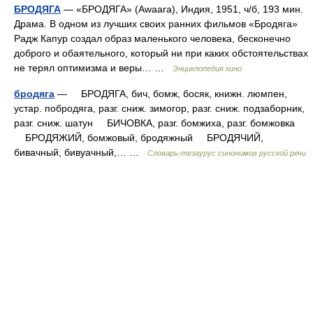
БРОДЯГА
— «БРОДЯГА» (Awaara), Индия, 1951, ч/б, 193 мин.
Драма. В одном из лучших своих ранних фильмов «Бродяга»
Радж Капур создал образ маленького человека, бесконечно
доброго и обаятельного, который ни при каких обстоятельствах
не терял оптимизма и веры… …
Энциклопедия кино
бродяга
— БРОДЯГА, бич, бомж, босяк, книжн. люмпен,
устар. побродяга, разг. сниж. зимогор, разг. сниж. подзаборник,
разг. сниж. шатун БИЧОВКА, разг. бомжиха, разг. бомжовка
БРОДЯЖИЙ, бомжовый, бродяжный БРОДЯЧИЙ,
бивачный, бивуачный,… …
Словарь-тезаурус синонимов русской речи