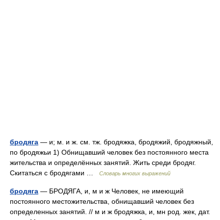
бродяга
— и; м. и ж. см. тж. бродяжка, бродяжий, бродяжный,
по бродяжьи 1) Обнищавший человек без постоянного места
жительства и определённых занятий. Жить среди бродяг.
Скитаться с бродягами …
Словарь многих выражений
бродяга
— БРОДЯГА, и, м и ж Человек, не имеющий
постоянного местожительства, обнищавший человек без
определенных занятий. // м и ж бродяжка, и, мн род. жек, дат.