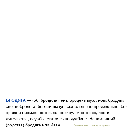
БРОДЯГА
— ·об. бродила пенз. бродень муж., новг. бродник
сиб. побродяга, беглый шатун, скиталец, кто произвольно, без
права и письменного вида, покинул место оседлости,
жительства, службы, скитаясь по чужбине. Непомнящий
(родства) бродяга или Иван… …
Толковый словарь Даля